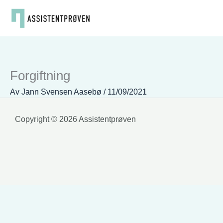
Hopp
rett
til
innholdet
Forgiftning
Av
Jann Svensen Aasebø
/
11/09/2021
Copyright © 2026 Assistentprøven